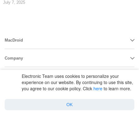
July 7, 2025
MacDroid
Company
Electronic Team uses cookies to personalize your
Support
experience on our website. By continuing to use this site,
you agree to our cookie policy. Click
here
to learn more.
Policy
OK
Twitter
Facebook
Linkedin
YouTube