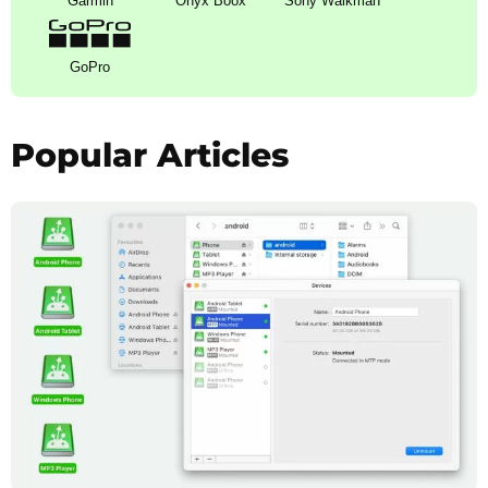
Garmin
Onyx Boox
Sony Walkman
GoPro
Popular Articles