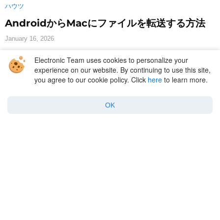
ハウツ
AndroidからMacにファイルを転送する方法
January 16, 2026
Electronic Team uses cookies to personalize your
experience on our website. By continuing to use this site,
you agree to our cookie policy. Click
here
to learn more.
MacDroid
OK
Company
Support
Policy