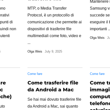
Mantenere i 
ono
MTP, o Media Transfer
Samsung v
rativi
Protocol, è un protocollo di
succede se 
punti di
comunicazione che permette ai
eseguire il
quindi non
dispositivi di trasferire file
importanti ..
utenti
multimediali come foto, video e
Olga Weis
J
...
6
Olga Weis
July 9, 2025
Come fare
Come fare
are
Come trasferire file
Come tr
ac
da Android a Mac
immagin
iche)
comput
Se hai mai dovuto trasferire file
telefono
uto
da Android a Mac, sai quanto