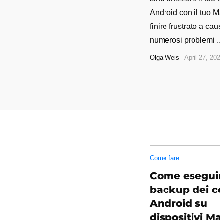
Android con il tuo M
finire frustrato a cau
numerosi problemi ..
Olga Weis
April 27, 20
Come fare
Come eseguir
backup dei c
Android su
dispositivi M