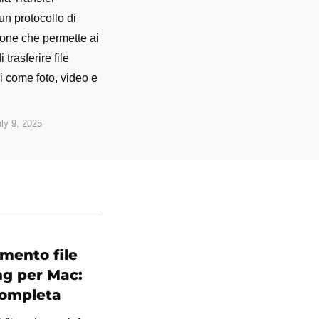
un protocollo di
one che permette ai
i trasferire file
i come foto, video e
uly 9, 2025
imento file
g per Mac:
completa