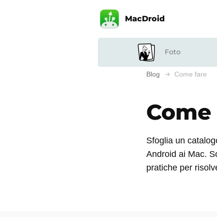
MacDroid
Foto
Blog
Come fare
Come 
Sfoglia un catalog
Android ai Mac. Sco
pratiche per risol