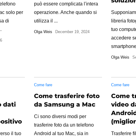
soluzio
telefono
può essere complicata l'intera
ac solo per
operazione. Anche quando si
Supponiamo
sa di
utilizza il ...
libreria fot
.
tuo compute
Olga Weis
December 19, 2024
accedere s
26
smartphone 
Olga Weis
S
Come fare
Come fare
Come trasferire foto
Come tr
 dati
da Samsung a Mac
video d
Androi
Ci sono diversi modi per
positivo
(miglior
trasferire foto da un telefono
erso il tuo
Android al tuo Mac, sia in
Trasferire f