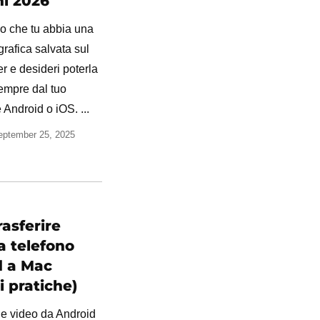
ni 2026
 che tu abbia una
ografica salvata sul
r e desideri poterla
empre dal tuo
Android o iOS. ...
eptember 25, 2025
asferire
a telefono
d a Mac
i pratiche)
ile video da Android