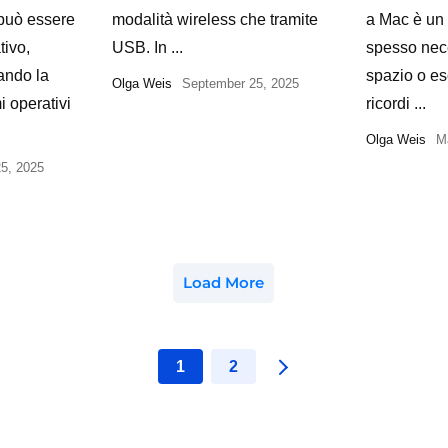
 può essere
modalità wireless che tramite
a Mac è un
ivo,
USB. In ...
spesso nece
ando la
spazio o es
Olga Weis
September 25, 2025
i operativi
ricordi ...
Olga Weis
M
5, 2025
Load More
1
2