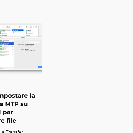
mpostare la
tà MTP su
 per
re file
ia Transfer