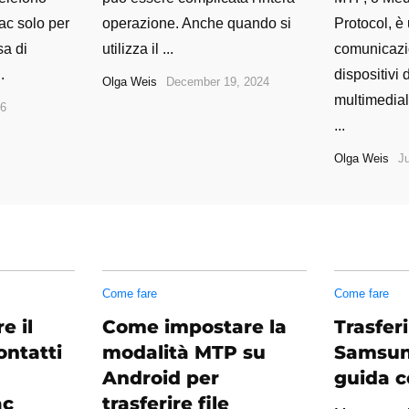
ac solo per
operazione. Anche quando si
Protocol, è 
sa di
utilizza il ...
comunicazi
.
dispositivi d
Olga Weis
December 19, 2024
multimedial
26
...
Olga Weis
J
Come fare
Come fare
e il
Come impostare la
Trasfer
ontatti
modalità MTP su
Samsun
Android per
guida 
ac
trasferire file