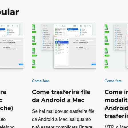
ular
Come fare
Come fare
re
Come trasferire file
Come i
c
da Android a Mac
modali
iche)
Android
Se hai mai dovuto trasferire file
trasferi
uto
da Android a Mac, sai quanto
telefono
può essere complicata l'intera
MTP, o Med