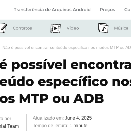
Transferência de Arquivos Android
Preços
Co
Contatos
Vídeo
Música
Não é possível encontrar conteúdo específico nos modos MTP ou A
é possível encontra
eúdo específico no
os MTP ou ADB
Atualizado em:
June 4, 2025
to por
Tempo de leitura:
1 minute
rial Team