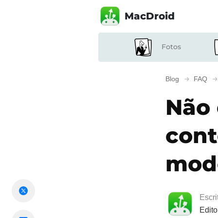
MacDroid
Fotos
Blog
FAQ
Não 
cont
mod
Escri
Edito