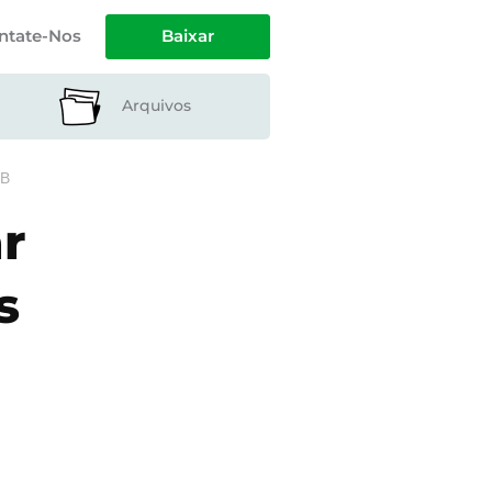
ntate-Nos
Baixar
Arquivos
DB
r
s