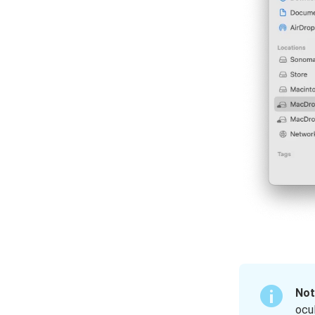
Not
ocu