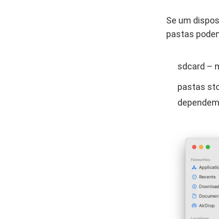
Se um dispos
pastas podem 
sdcard – m
pastas sto
dependem 