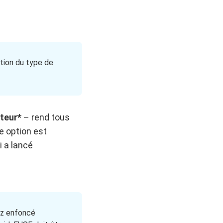
ation du type de
ateur*
– rend tous
te option est
i a lancé
ez enfoncé