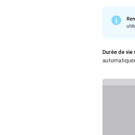
Rem
util
Durée de vie 
automatiqueme