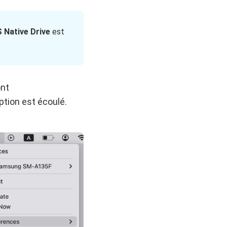
Native Drive
est
ont
ption est écoulé.