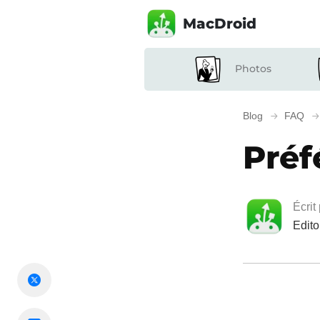
MacDroid
Photos
Blog
FAQ
Préf
Écrit
Edito