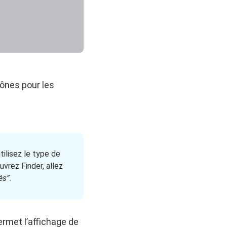
cônes pour les
ilisez le type de
vrez Finder, allez
és”
.
rmet l’affichage de