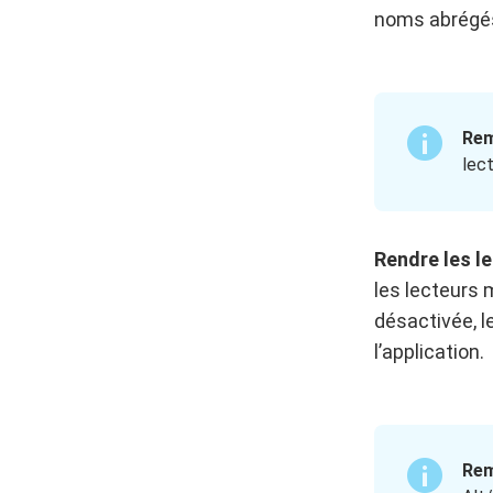
noms abrégés
Rem
lec
Rendre les l
les lecteurs 
désactivée, l
l’application.
Rem