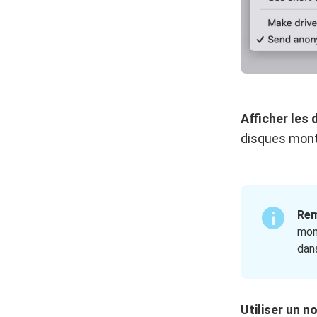
Afficher les
disques mont
Rem
mo
dan
Utiliser un n