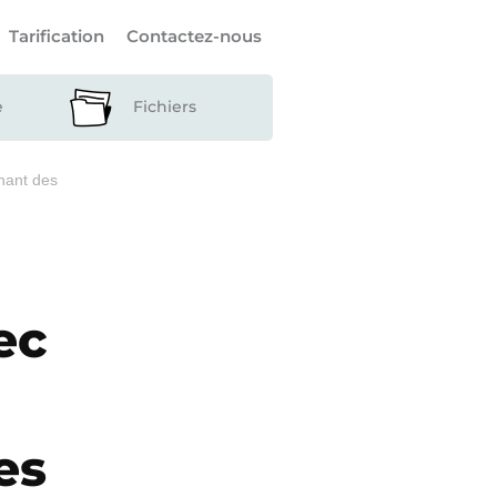
Tarification
Contactez-nous
e
Fichiers
enant des
ec
es