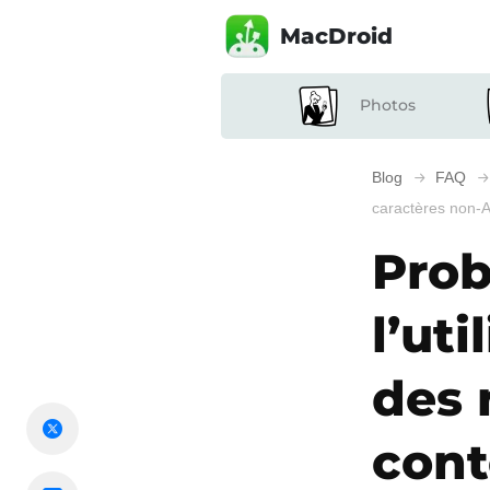
MacDroid
Photos
Blog
FAQ
caractères non-A
Prob
l’ut
des 
cont