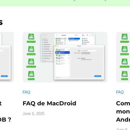
s
FAQ
FAQ
t
FAQ de MacDroid
Com
mont
June 5, 2025
DB ?
Andr
June 5,