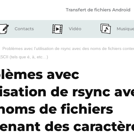
Transfert de fichiers Android
Contacts
Vidéo
Musiqu
Problèmes avec l’utilisation de rsync avec des noms de fichiers cont
SCII (tels que é, à, etc…)
lèmes avec
ilisation de rsync av
noms de fichiers
enant des caractèr