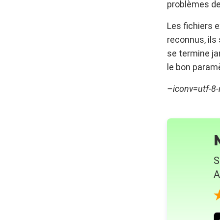
problèmes de
Les fichiers
reconnus, ils
se termine ja
le bon paramèt
–iconv=utf-8
S
A