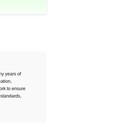
ny years of
ation,
ork to ensure
 standards,