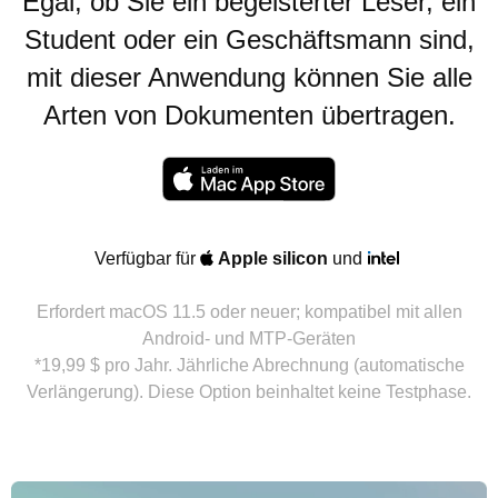
Egal, ob Sie ein begeisterter Leser, ein
Student oder ein Geschäftsmann sind,
mit dieser Anwendung können Sie alle
Arten von Dokumenten übertragen.
Verfügbar für
Apple silicon
und
Erfordert macOS 11.5 oder neuer; kompatibel mit allen
Android- und MTP-Geräten
*19,99 $ pro Jahr. Jährliche Abrechnung (automatische
Verlängerung). Diese Option beinhaltet keine Testphase.