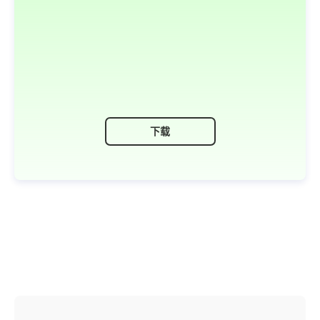
Olga Weis
Olga是一位经过认证的自由撰稿人，专注于科技
领域，包括Mac软件及相关技术。在Electronic