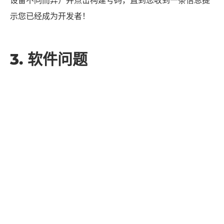
开发者模式以便于访问您的 Android。为此，您需要进入
Android 设置并点击“关于手机”然后导航到“构建号码”根据
设备不同而异）并点击构建号码，直到您收到一条信息提
示您已经成为开发者！
3. 软件问题