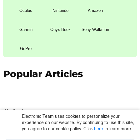
Popular Articles
MacDroid
Company
Support
Policy
Electronic Team uses cookies to personalize your
experience on our website. By continuing to use this site,
Twitter
Facebook
Linkedin
you agree to our cookie policy. Click
here
to learn more.
YouTube