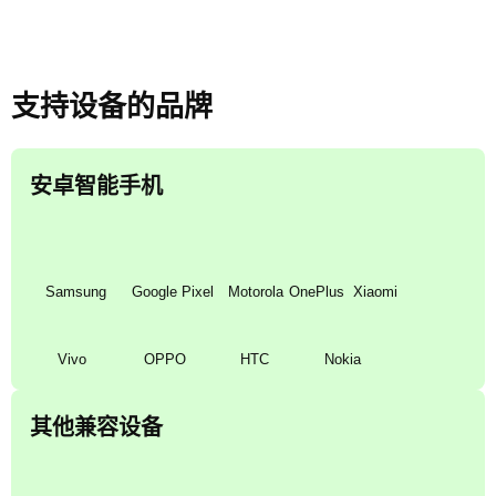
Samsung
Google Pixel
Motorola
OnePlus
Xiaomi
Vivo
OPPO
HTC
Nokia
其他兼容设备
Oculus
Nintendo
Amazon
Garmin
Onyx Boox
Sony Walkman
GoPro