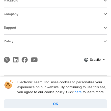
MacDroid
Company
Support
Policy
Español
Electronic Team, Inc. uses cookies to personalize your
Copyright © 2026 Electronic Team, Inc., its affiliates and licensors.
experience on our website. By continuing to use this site,
Legal Information
.
you agree to our cookie policy. Click
here
to learn more.
11890 Sunrise Valley Dr, Ste 111, Reston, VA 20191, USA • +1 202 335 8465
•
support@electronic.us
OK