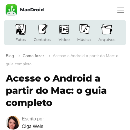
MacDroid
Fotos
Contatos
Vídeo
Música
Arquivos
Blog
Como fazer
Acesse o Android a partir do Mac: o
guia completo
Acesse o Android a
partir do Mac: o guia
completo
Escrito por
Olga Weis