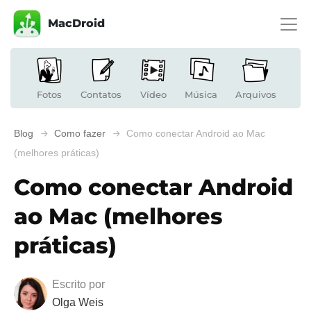
MacDroid
Fotos
Contatos
Vídeo
Música
Arquivos
Blog
Como fazer
Como conectar Android ao Mac
(melhores práticas)
Como conectar Android
ao Mac (melhores
práticas)
Escrito por
Olga Weis