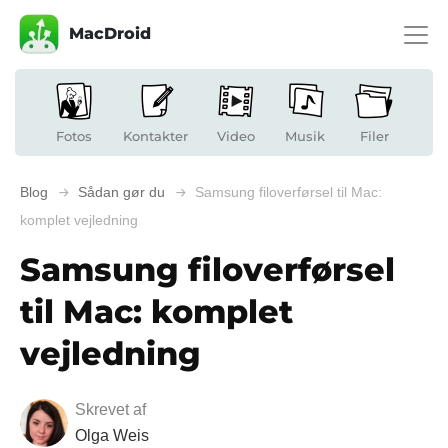
MacDroid
Fotos
Kontakter
Video
Musik
Filer
Blog
Sådan gør du
Samsung filoverførsel til Mac:
komplet vejledning
Samsung filoverførsel
til Mac: komplet
vejledning
Skrevet af
Olga Weis