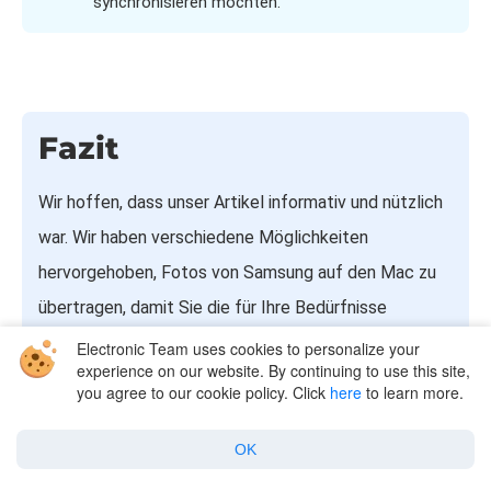
synchronisieren möchten.
Fazit
Wir hoffen, dass unser Artikel informativ und nützlich
war. Wir haben verschiedene Möglichkeiten
hervorgehoben, Fotos von Samsung auf den Mac zu
übertragen, damit Sie die für Ihre Bedürfnisse
bequemste und effektivste Methode wählen können.
Electronic Team uses cookies to personalize your
experience on our website. By continuing to use this site,
Unsere Top-App ist MacDroid, da die App sowohl
you agree to our cookie policy. Click
here
to learn more.
kabelgebundene als auch kabellose Optionen für die
Datenübertragung unterstützt, selektives
OK
Importieren und Exportieren von Bildern sowie das