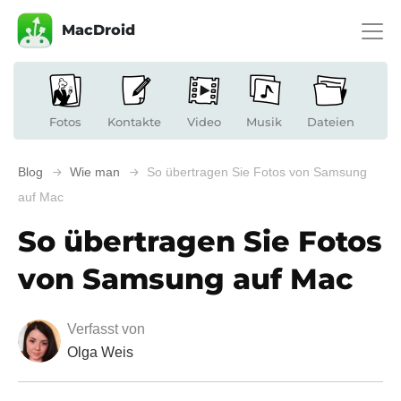
MacDroid
Fotos
Kontakte
Video
Musik
Dateien
Blog
Wie man
So übertragen Sie Fotos von Samsung
auf Mac
So übertragen Sie Fotos
von Samsung auf Mac
Verfasst von
Olga Weis